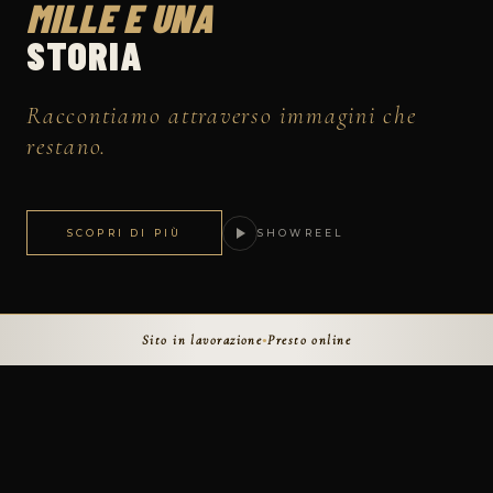
MILLE E UNA
STORIA
Raccontiamo attraverso
immagini che
restano
.
SCOPRI DI PIÙ
SHOWREEL
Sito in lavorazione
Presto online
●
L'ACTING
✦
VERSO FEATURES